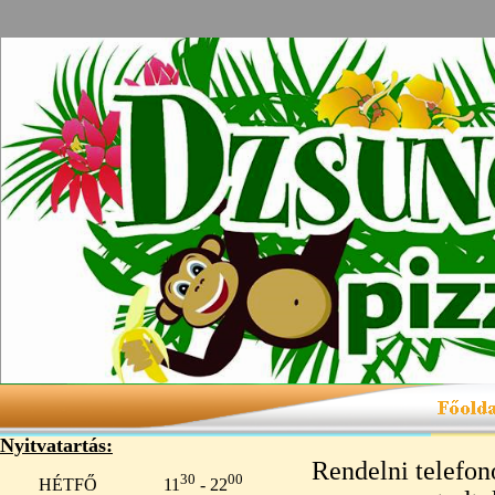
Nyitvatartás:
Rendelni telefon
30
00
HÉTFŐ 11
- 22